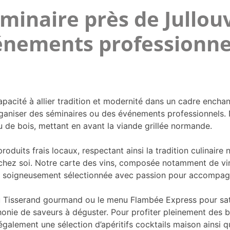
inaire près de Jullouv
vénements professionne
apacité à allier tradition et modernité dans un cadre encha
 organiser des séminaires ou des événements professionnels
u de bois, mettant en avant la viande grillée normande.
e produits frais locaux, respectant ainsi la tradition culina
hez soi. Notre carte des vins, composée notamment de vins
té soigneusement sélectionnée avec passion pour accompag
 Tisserand gourmand ou le menu Flambée Express pour satisf
ie de saveurs à déguster. Pour profiter pleinement des be
également une sélection d’apéritifs cocktails maison ainsi q