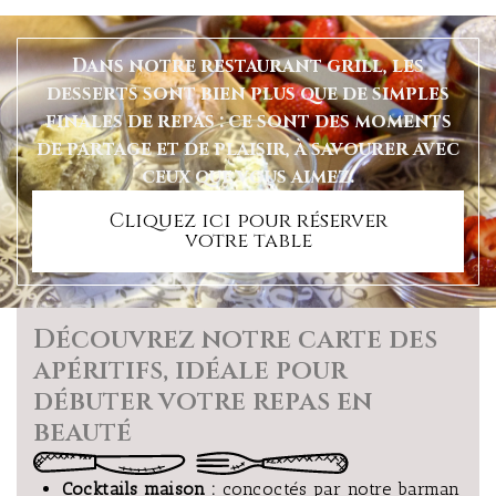
Dans notre restaurant grill, les
desserts sont bien plus que de simples
finales de repas : ce sont des moments
de partage et de plaisir, à savourer avec
ceux que vous aimez.
Cliquez ici pour réserver
votre table
Découvrez notre carte des
apéritifs, idéale pour
débuter votre repas en
beauté
Cocktails maison :
concoctés par notre barman