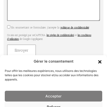
En soumettant ce formulaire, j'accepte la
politique de confidentialité
Ce site est protégé par reCAPTCHA.
les règles de confidentialité
et
les conditions
d'utilisation
de Google s'appliquent.
Alternative:
Gérer le consentement
Pour offrir les meilleures expériences, nous utilisons des technologies
telles que les cookies pour stocker et/ou accéder aux informations des
appareils.
Menu
Accueil
Accepter
LE MOULIN
La Carte
Mentions légales
Refuser