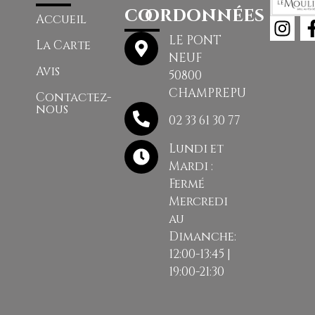
Restaurant traditionnel à Granville
coordonnées
Restaurant traditionnel à Jullouville
Accueil
Restaurant traditionnel à Pontorson, Mont-Saint-Michel, Beauvoir
Restaurant traditionnel à Saint-Jean-le-Thomas
LE PONT
La Carte
Restaurant traditionnel à Saint-Lô
Restaurant traditionnel à Villedieu-les-Poêles, Champrépus
NEUF
Avis
50800
Restaurant traditionnel à Vire
CHAMPREPUS
Contactez-
nous
02 33 61 30 77
Lundi et
Mardi :
Fermé
Mercredi
au
Dimanche:
12:00-13:45 |
19:00-21:30