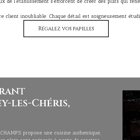
’établissement s’efforcent de créer des plats qui reflètent
lient inoubliable. Chaque détail est soigneusement étudié 
Régalez vos papilles
urant
y-les-Chéris,
UCHAMPS propose une cuisine authentique,