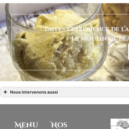
Faites l’expérience de l
Le Moulin de Bea
Nous intervenons aussi
Restaurant traditionnel
Restaurant traditionnel à Agneaux
Restaurant traditionnel à Avranches, Brécey
Restaurant traditionnel à Carolles
Restaurant traditionnel à Donville-les-Bains, Saint-Pair-sur-Mer
Restaurant traditionnel à Ducey-les-Chéris, Coutances, Bréhal
Menu
Nos
Restaurant traditionnel à Gavray